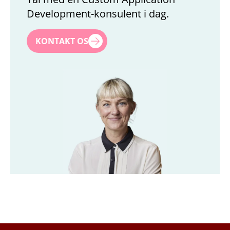
Development-konsulent i dag.
Navn
*
KONTAKT OS
Efternavn
*
Titel
*
Firma
*
Email
*