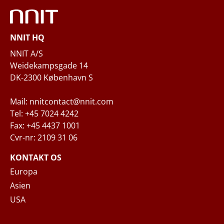
Telefon
NNIT HQ
Spørgsmål og/eller behov
NNIT A/S
Weidekampsgade 14
DK-2300 København S
Mail: nnitcontact@nnit.com
Tel: +45 7024 4242
Fax: +45 4437 1001
Cvr-nr: 2109 31 06
Når du indsender din forespørgsel til NNIT
via kontaktformularen, behandler NNIT de
KONTAKT OS
indsamlede personoplysninger i
Europa
overensstemmelse med
Privatlivspolitikken
,
Asien
hvor du kan læse mere om dine rettigheder
USA
og hvordan NNIT behandler dine
personoplysninger.