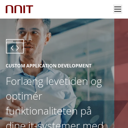
INDUSTRIER
VORES LØSNINGER
INDSIGT
CUSTOM APPLICATION DEVELOPMENT
Forlæng levetiden og
INVESTORER OG PRESSE
optimér
KARRIERE
funktionaliteten på
OM OS
dine it-systemer med