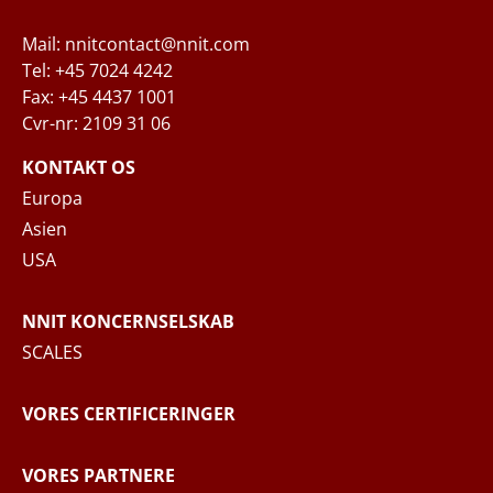
Mail: nnitcontact@nnit.com
Tel: +45 7024 4242
Fax: +45 4437 1001
Cvr-nr: 2109 31 06
Når du indsender din forespørgsel til NNIT
via kontaktformularen, behandler NNIT de
KONTAKT OS
indsamlede personoplysninger i
Europa
overensstemmelse med
Privatlivspolitikken
,
Asien
hvor du kan læse mere om dine rettigheder
USA
og hvordan NNIT behandler dine
personoplysninger.
NNIT KONCERNSELSKAB
SCALES
SEND BESKED
VORES CERTIFICERINGER
VORES PARTNERE