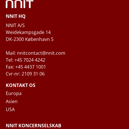
Telefon
NNIT HQ
Spørgsmål og/eller behov
NNIT A/S
Weidekampsgade 14
DK-2300 København S
Mail: nnitcontact@nnit.com
Tel: +45 7024 4242
Fax: +45 4437 1001
Cvr-nr: 2109 31 06
Når du indsender din forespørgsel til NNIT
via kontaktformularen, behandler NNIT de
KONTAKT OS
indsamlede personoplysninger i
Europa
overensstemmelse med
Privatlivspolitikken
,
Asien
hvor du kan læse mere om dine rettigheder
USA
og hvordan NNIT behandler dine
personoplysninger.
NNIT KONCERNSELSKAB