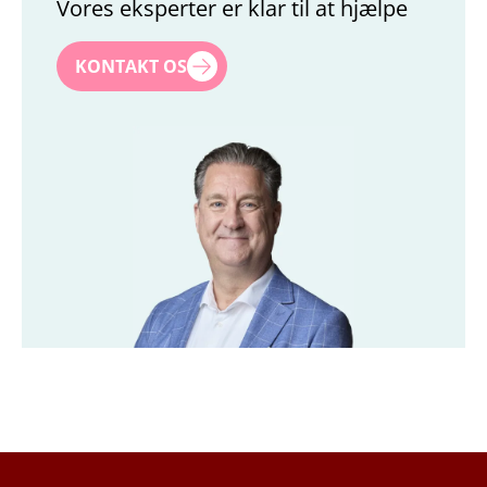
Vores eksperter er klar til at hjælpe
Navn
*
KONTAKT OS
Efternavn
*
Titel
*
Firma
*
Email
*