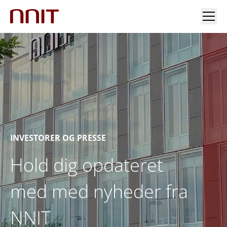
INDUSTRIER
VORES LØSNINGER
INDSIGT
INVESTORER OG PRESSE
INVESTORER OG PRESSE
Hold dig opdateret
KARRIERE
med med nyheder fra
NNIT
OM OS