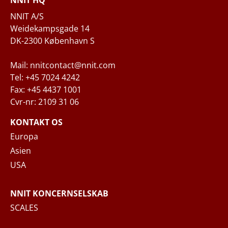
NNIT HQ
Spørgsmål og/eller behov
NNIT A/S
Weidekampsgade 14
DK-2300 København S
Mail: nnitcontact@nnit.com
Tel: +45 7024 4242
Fax: +45 4437 1001
Cvr-nr: 2109 31 06
Når du indsender din forespørgsel til NNIT
via kontaktformularen, behandler NNIT de
KONTAKT OS
indsamlede personoplysninger i
Europa
overensstemmelse med
Privatlivspolitikken
,
Asien
hvor du kan læse mere om dine rettigheder
USA
og hvordan NNIT behandler dine
personoplysninger.
NNIT KONCERNSELSKAB
SCALES
SEND BESKED