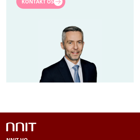
Navn
*
KONTAKT OS
Efternavn
*
Titel
*
Firma
*
Email
*
Telefon