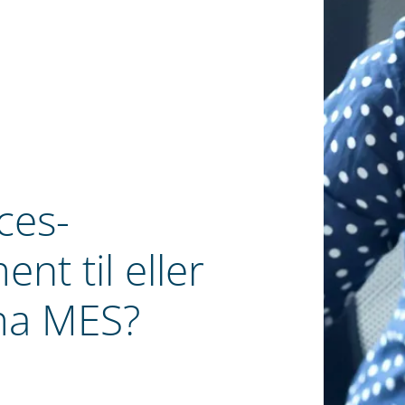
ces-
nt til eller
rma MES?