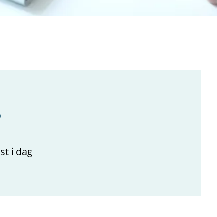
?
st i dag