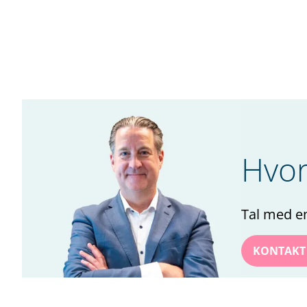
Hvor
Tal med en
Navn
*
KONTAKT
Efternavn
*