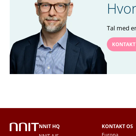
Hvor
Tal med e
Navn
*
KONTAKT
Efternavn
*
Titel
*
Firma
*
NNIT HQ
KONTAKT OS
Email
*
Europa