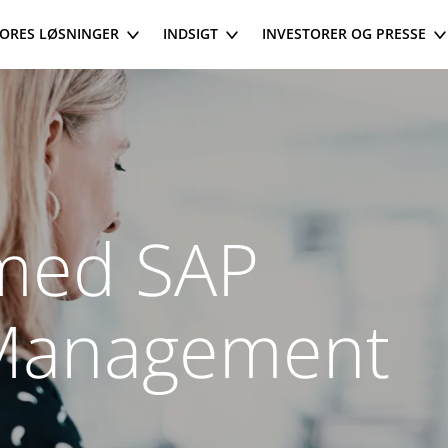
ORES LØSNINGER
INDSIGT
INVESTORER OG PRESSE
med SAP
 Management