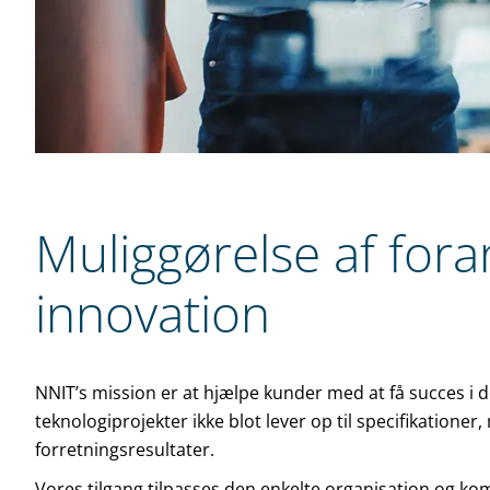
Muliggørelse af fora
innovation
NNIT’s mission er at hjælpe kunder med at få succes i d
teknologiprojekter ikke blot lever op til specifikatione
forretningsresultater.
Vores tilgang tilpasses den enkelte organisation og 