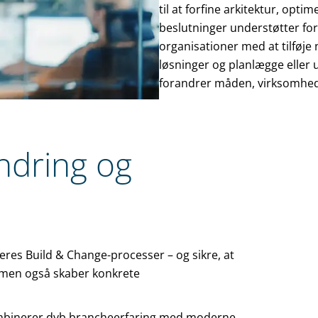
til at forfine arkitektur, opti
beslutninger understøtter for
organisationer med at tilføj
løsninger og planlægge eller 
forandrer måden, virksomhed
ndring og
eres Build & Change-processer – og sikre, at
r, men også skaber konkrete
kombinerer dyb brancheerfaring med moderne