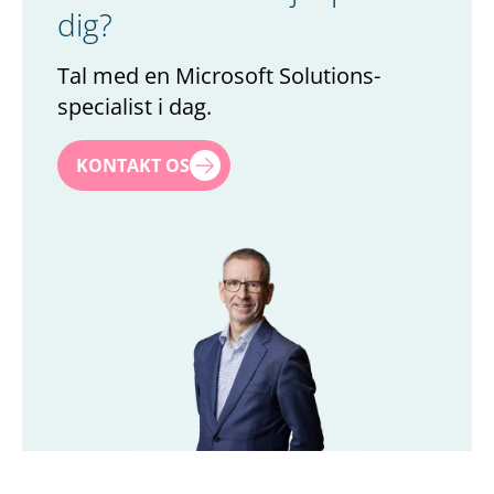
dig?
Tal med en Microsoft Solutions-
specialist i dag.
Navn
*
KONTAKT OS
Efternavn
*
Titel
*
Firma
*