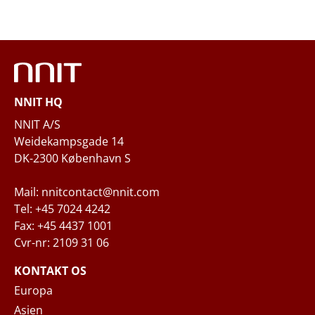
Email
*
Telefon
NNIT HQ
Spørgsmål og/eller behov
NNIT A/S
Weidekampsgade 14
DK-2300 København S
Mail: nnitcontact@nnit.com
Tel: +45 7024 4242
Fax: +45 4437 1001
Cvr-nr: 2109 31 06
Når du indsender din forespørgsel til NNIT
via kontaktformularen, behandler NNIT de
KONTAKT OS
indsamlede personoplysninger i
Europa
overensstemmelse med
Privatlivspolitikken
,
Asien