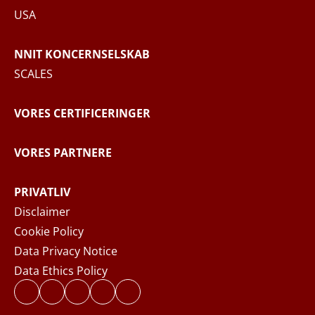
hvor du kan læse mere om dine rettigheder
USA
og hvordan NNIT behandler dine
personoplysninger.
NNIT KONCERNSELSKAB
SCALES
SEND BESKED
VORES CERTIFICERINGER
VORES PARTNERE
PRIVATLIV
Disclaimer
Cookie Policy
Data Privacy Notice
Data Ethics Policy