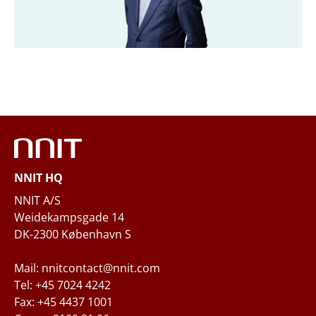
Firma
*
Email
*
Telefon
NNIT HQ
Spørgsmål og/eller behov
NNIT A/S
Weidekampsgade 14
DK-2300 København S
Mail: nnitcontact@nnit.com
Tel: +45 7024 4242
Fax: +45 4437 1001