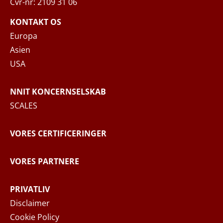
Cvr-nr: 2109 31 06
Når du indsender din forespørgsel til NNIT
via kontaktformularen, behandler NNIT de
KONTAKT OS
indsamlede personoplysninger i
Europa
overensstemmelse med
Privatlivspolitikken
,
Asien
hvor du kan læse mere om dine rettigheder
USA
og hvordan NNIT behandler dine
personoplysninger.
NNIT KONCERNSELSKAB
SCALES
SEND BESKED
VORES CERTIFICERINGER
VORES PARTNERE
PRIVATLIV
Disclaimer
Cookie Policy