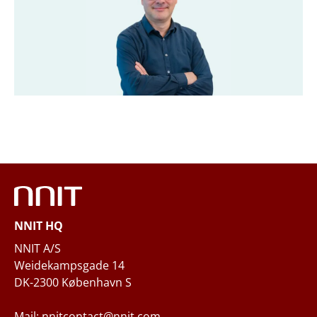
Titel
*
Firma
*
Email
*
Telefon
NNIT HQ
Spørgsmål og/eller behov
NNIT A/S
Weidekampsgade 14
DK-2300 København S
Mail: nnitcontact@nnit.com