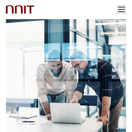
INDUSTRIER
VORES LØSNINGER
INDSIGT
INVESTORER OG PRESSE
KARRIERE
OM OS