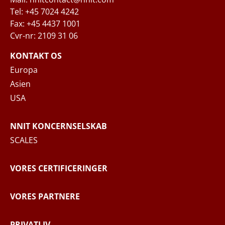
Tel: +45 7024 4242
Fax: +45 4437 1001
Cvr-nr: 2109 31 06
Når du indsender din forespørgsel til NNIT
via kontaktformularen, behandler NNIT de
KONTAKT OS
indsamlede personoplysninger i
Europa
overensstemmelse med
Privatlivspolitikken
,
Asien
hvor du kan læse mere om dine rettigheder
USA
og hvordan NNIT behandler dine
personoplysninger.
NNIT KONCERNSELSKAB
SCALES
SEND BESKED
VORES CERTIFICERINGER
VORES PARTNERE
PRIVATLIV