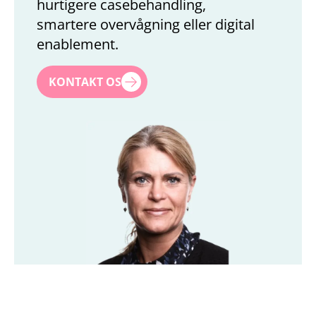
hurtigere casebehandling,
smartere overvågning eller digital
enablement.
First name
*
KONTAKT OS
Last name
*
Title
*
Company
*
Email
*