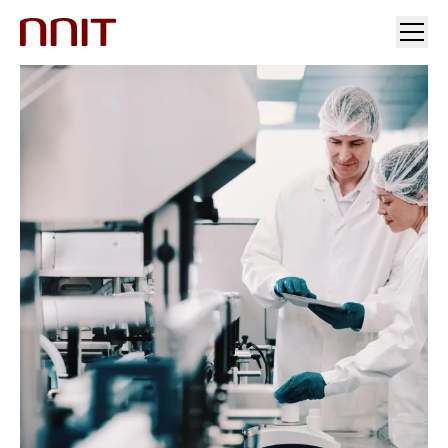
INDUSTRIER
VORES LØSNINGER
INDSIGT
INVESTORER OG PRESSE
KARRIERE
OM OS