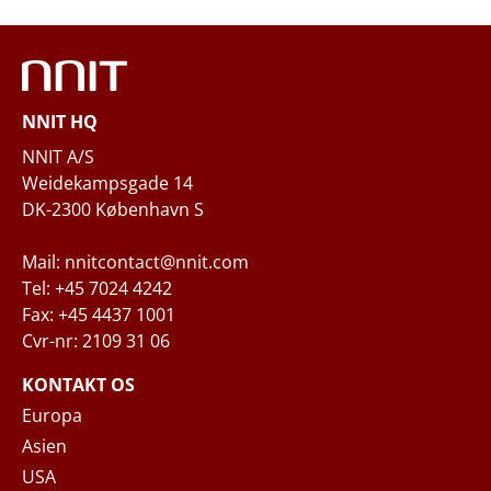
Phone
NNIT HQ
Questions and/or needs
NNIT A/S
Weidekampsgade 14
DK-2300 København S
Mail: nnitcontact@nnit.com
Tel: +45 7024 4242
Fax: +45 4437 1001
Cvr-nr: 2109 31 06
When you submit your inquiry to NNIT via the
contact form, NNIT process the collected
KONTAKT OS
personal data in accordance with the
Privacy
Europa
Notice
, where you can read more about your
Asien
rights and how NNIT process your personal
USA
data.