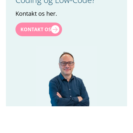
Kontakt os her.
Navn
*
KONTAKT OS
Efternavn
*
Titel
*
Firma
*
Email
*