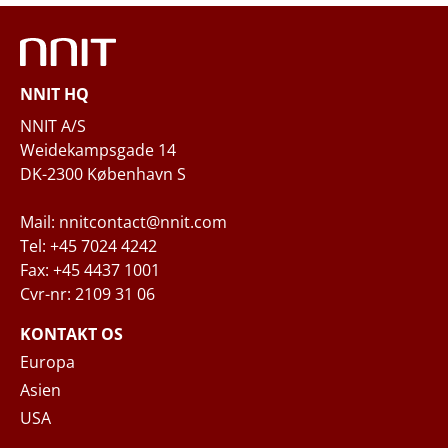
Telefon
NNIT HQ
Spørgsmål og/eller behov
NNIT A/S
Weidekampsgade 14
DK-2300 København S
Mail: nnitcontact@nnit.com
Tel: +45 7024 4242
Fax: +45 4437 1001
Cvr-nr: 2109 31 06
Når du indsender din forespørgsel til NNIT
via kontaktformularen, behandler NNIT de
KONTAKT OS
indsamlede personoplysninger i
Europa
overensstemmelse med
Privatlivspolitikken
,
Asien
hvor du kan læse mere om dine rettigheder
USA
og hvordan NNIT behandler dine