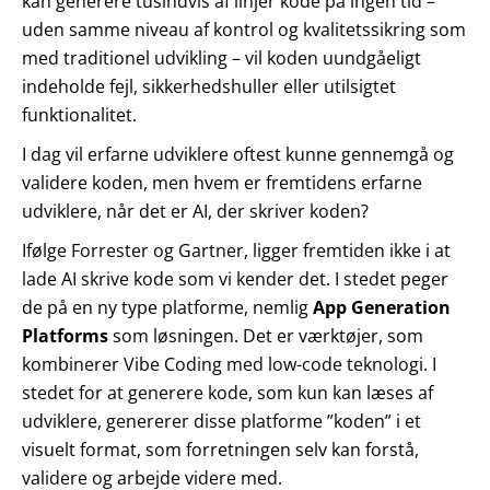
kan generere tusindvis af linjer kode på ingen tid –
uden samme niveau af kontrol og kvalitetssikring som
med traditionel udvikling – vil koden uundgåeligt
indeholde fejl, sikkerhedshuller eller utilsigtet
funktionalitet.
I dag vil erfarne udviklere oftest kunne gennemgå og
validere koden, men hvem er fremtidens erfarne
udviklere, når det er AI, der skriver koden?
Ifølge Forrester og Gartner, ligger fremtiden ikke i at
lade AI skrive kode som vi kender det. I stedet peger
de på en ny type platforme, nemlig
App Generation
Platforms
som løsningen. Det er værktøjer, som
kombinerer Vibe Coding med low-code teknologi. I
stedet for at generere kode, som kun kan læses af
udviklere, genererer disse platforme ”koden” i et
visuelt format, som forretningen selv kan forstå,
validere og arbejde videre med.