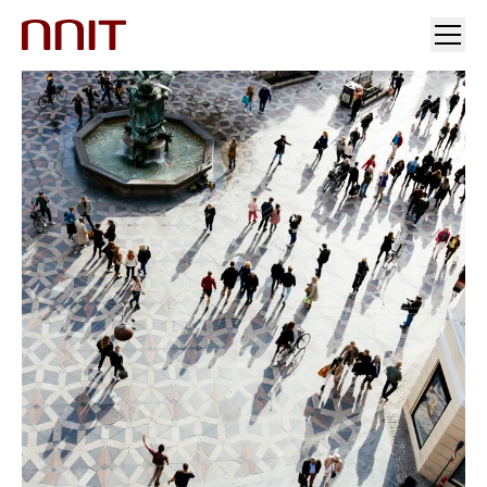
INDUSTRIER
VORES LØSNINGER
INDSIGT
INVESTORER OG PRESSE
KARRIERE
OM OS