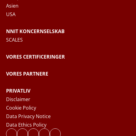
overensstemmelse med
Privatlivspolitikken
,
Asien
hvor du kan læse mere om dine rettigheder
USA
og hvordan NNIT behandler dine
personoplysninger.
NNIT KONCERNSELSKAB
SCALES
SEND BESKED
VORES CERTIFICERINGER
VORES PARTNERE
PRIVATLIV
Disclaimer
Cookie Policy
Data Privacy Notice
Data Ethics Policy