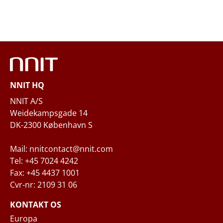
Email
*
Telefon
NNIT HQ
Spørgsmål og/eller behov
NNIT A/S
Weidekampsgade 14
DK-2300 København S
Mail: nnitcontact@nnit.com
Tel: +45 7024 4242
Fax: +45 4437 1001
Cvr-nr: 2109 31 06
Når du indsender din forespørgsel til NNIT
via kontaktformularen, behandler NNIT de
KONTAKT OS
indsamlede personoplysninger i
Europa