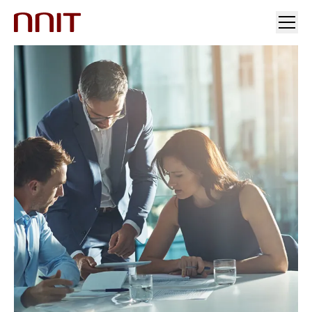
INDUSTRIER
VORES LØSNINGER
INDSIGT
INVESTORER OG PRESSE
KARRIERE
OM OS