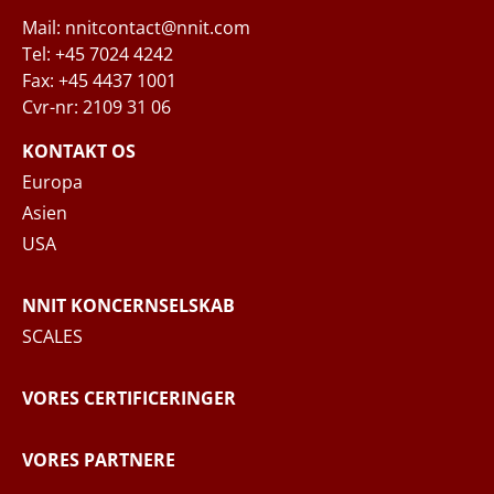
Mail: nnitcontact@nnit.com
Tel: +45 7024 4242
Fax: +45 4437 1001
Cvr-nr: 2109 31 06
Når du indsender din forespørgsel til NNIT
via kontaktformularen, behandler NNIT de
KONTAKT OS
indsamlede personoplysninger i
Europa
overensstemmelse med
Privatlivspolitikken
,
Asien
hvor du kan læse mere om dine rettigheder
USA
og hvordan NNIT behandler dine
personoplysninger.
NNIT KONCERNSELSKAB
SCALES
SEND BESKED
VORES CERTIFICERINGER
VORES PARTNERE