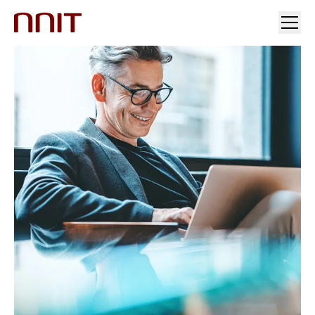
INDUSTRIER
VORES LØSNINGER
INDSIGT
INVESTORER OG PRESSE
KARRIERE
OM OS