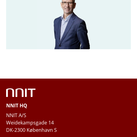
Titel
*
Firma
*
Email
*
Telefon
NNIT HQ
Spørgsmål og/eller behov
NNIT A/S
Weidekampsgade 14
DK-2300 København S