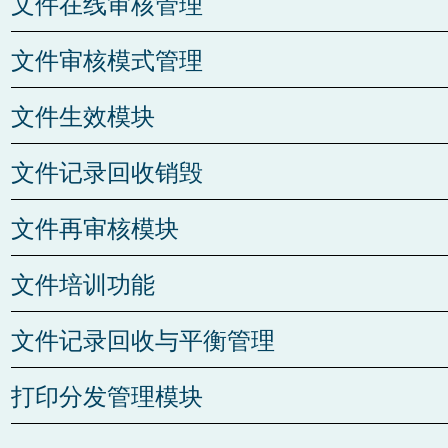
文件在线审核管理
升版文件
在线编辑功能
文件审核模式管理
作废文件
在线审批功能
扫描类文件
审核流程设置
文件生效模块
审核人设置功能
文件生效后打印
文件记录回收销毁
水印模板管理
文件再审核模块
二维码模板管理
文件再审核提醒
文件培训功能
文件再审核执行
审核流程设置
文件记录回收与平衡管理
审核人设置功能
打印分发管理模块
首次打印