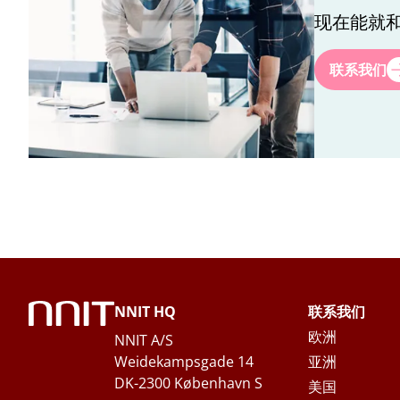
培训绩效管理
现在能就
名
*
联系我们
姓
*
职位
*
公司
*
NNIT HQ
联系我们
公司邮箱
*
欧洲
NNIT A/S
Weidekampsgade 14
亚洲
DK-2300 København S
美国
手机号码