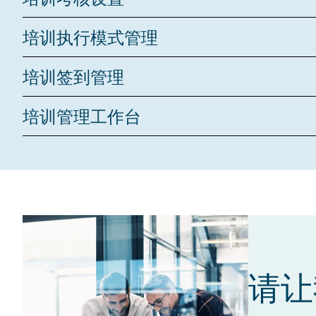
年度培训计划修订
部门级培训申请
培训考题设置
培训执行模式管理
岗位级培训申请
培训及格线设置
临时培训申请
培训任务执行
培训签到管理
在线培训管理
在线签到管理
培训管理工作台
线下培训管理
线下签到管理
自我培训管理
培训月历管理
培训任务提醒
培训台账管理
员工上岗证管理
培训记录查询
培训视视频管理
请让
培训有效性分析