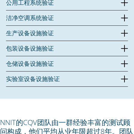
公用工程系统验证
纯化水制备与分配
洁净空调系统验证
注射用水制备与分配
洁净空调系统
生产设备设施验证
纯蒸汽制备与分配
洁净室
洗瓶机
压缩空气制备与分配
包装设备设施验证
层流罩
隧道式烘箱
内包装机
传递窗
仓储设备设施验证
无菌罐装
贴标机
冷库
冻干机
实验室设备设施验证
装盒机
恒温室
Agilent
装箱机
常温库
Thermo
Molecular Devices
NNIT的CQV团队由一群经验丰富的测试顾
Waters
问构成，他们平均从业年限超过8年。团队