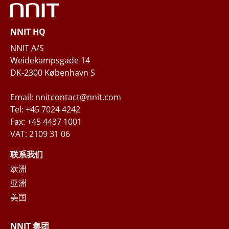
NNIT HQ
NNIT A/S
Weidekampsgade 14
DK-2300 København S
Email: nnitcontact@nnit.com
Tel: +45 7024 4242
Fax: +45 4437 1001
VAT: 2109 31 06
联系我们
欧洲
亚洲
美国
NNIT 集团